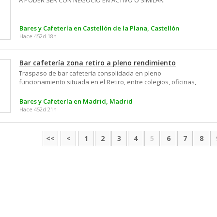
A PODER SER CON NEGOCIO EN ACTIVO O SIMILAR.
acondicionado y ventilador y deposito. PA otro salón mas
privado y 2 baños.–
Bares y Cafetería en Castellón de la Plana, Castellón
Hace 452d 18h
Bar cafetería zona retiro a pleno rendimiento
Traspaso de bar cafetería consolidada en pleno
funcionamiento situada en el Retiro, entre colegios, oficinas,
hospital infantil Niño Jesús y viviendas, con afluencia de
clientes constante. Terraza soleada con licencia para 8
Bares y Cafetería en Madrid, Madrid
mesas
Hace 452d 21h
<<
<
1
2
3
4
5
6
7
8