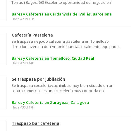
Torras i Bages, 6B) Excelente oportunidad de negocio en
Cerdanyola. Se alquila este funcional bar–restaurante, "Bar
León", con toda la maquinaria y equipamiento profesional
Bares y Cafetería en Cerdanyola del Vallès, Barcelona
disponible para la venta, pasando a ser propiedad del
Hace 428d 16h
inquilino. El local, listo para operar, cuenta con 5 estancias
principales: una amplia terraza exterior, zona de barra
completa, comedor interior, cocina industrial equipada y
Cafetería Pastelería
aseos. Dispone de una capacidad aproximada para 30–35
Se traspasa negocio cafetería pastelería en Tomelloso
comensales. Ideal para emprendedores que buscan un
dirección avenida don Antonio huertas totalmente equipado,
negocio de hostelería consolidado
dispone de parque de bolas para los niños, cocina, terazza
,ideal para familia, pareja o gente con deseos de tener su
Bares y Cafetería en Tomelloso, Ciudad Real
propio negocio. Actualmente funcionando, se facilitará toda
Hace 429d 14h
la información necesaria de ingresos. Se traspasa por no
disponer del tiempo necesario pasa atenderlo bien.
Interesados⁄as, pónganse en contacto al tlf 664032843 se les
Se traspasa por jubilación
dará toda la información que necesiten.
Se traspasa coctelería⁄cachimbas muy bien situado en un
centro comercial, es una coctelería muy conocida en
Zaragoza, gente joven, muy cuidado y bonito. Dos terrazas,
total 35 mesas, dentro 240m2 muy buenas vistas.
Bares y Cafetería en Zaragoza, Zaragoza
Rentabilidad demostrable
Hace 430d 17h
Traspaso bar cafetería