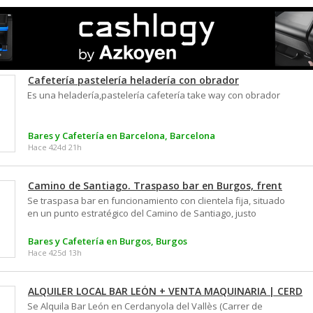
Cafetería pastelería heladería con obrador
Es una heladería,pastelería cafetería take way con obrador
Bares y Cafetería en Barcelona, Barcelona
Hace 424d 21h
Camino de Santiago. Traspaso bar en Burgos, frent
Se traspasa bar en funcionamiento con clientela fija, situado
en un punto estratégico del Camino de Santiago, justo
enfrente del albergue de peregrinos en una zona de
constante paso y gran visibilidad. 66 m² de local con licencia
Bares y Cafetería en Burgos, Burgos
activa, totalmente equipado y operativo, Ideal para cafetería,
Hace 425d 13h
para bar de tapas, comidas rápidas o desayunos para
peregrinos. Zona de paso obligatorio con afluencia diaria de
caminantes, turistas y residentes.
ALQUILER LOCAL BAR LEÓN + VENTA MAQUINARIA | CERD
Se Alquila Bar León en Cerdanyola del Vallès (Carrer de