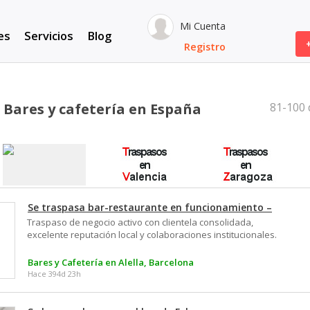
Mi Cuenta
es
Servicios
Blog
Registro
 Bares y cafetería en España
81-100
Se traspasa bar-restaurante en funcionamiento –
Traspaso de negocio activo con clientela consolidada,
excelente reputación local y colaboraciones institucionales.
Características principales: • Local de 60 m² interior con
capacidad para 24 comensales. • Terraza privada (más de 30
Bares y Cafetería en Alella, Barcelona
mesas) y terraza municipal con licencia (4 mesas). • Cocina
Hace 394d 23h
equipada con salida de humos. • Local con todas las licencias
al día y preparado para continuar la actividad sin
interrupción. Motivo del traspaso: cambio de proyecto