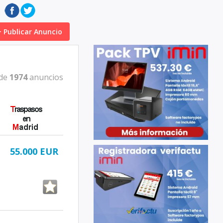
+ Publicar Anuncio
 de
1974
anuncios
55.000 EUR