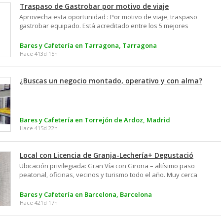
Traspaso de Gastrobar por motivo de viaje
Aprovecha esta oportunidad : Por motivo de viaje, traspaso
gastrobar equipado. Está acreditado entre los 5 mejores
bares en tapas con una excelente selección de vinos,
cervezas,comidas y café. Ambiente cálido con terraza en
Bares y Cafetería en Tarragona, Tarragona
Torres Jordi,parte baja, clientela estable ,reconocido en redes
Hace 413d 15h
sociales y excelente facturación. Posee 85 metros,2 baños.
¿Buscas un negocio montado, operativo y con alma?
Bares y Cafetería en Torrejón de Ardoz, Madrid
Hace 415d 22h
Local con Licencia de Granja-Lechería+ Degustació
Ubicación privilegiada: Gran Vía con Girona – altísimo paso
peatonal, oficinas, vecinos y turismo todo el año. Muy cerca
de metros Tetuán y Girona. ncluye: Todo el equipamiento:
cafetera, expositores refrigerados, vitrinas, mobiliario,
Bares y Cafetería en Barcelona, Barcelona
Instalaciones en perfecto estado de uso Local totalmente
Hace 421d 17h
operativo con clientela fija 17 años de actividad
ininterrumpida