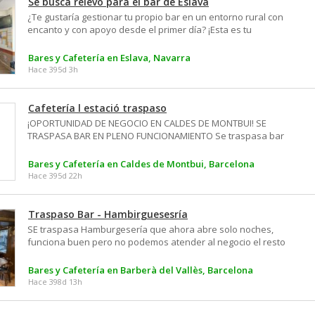
Se busca relevo para el bar de Eslava
personal.
¿Te gustaría gestionar tu propio bar en un entorno rural con
encanto y con apoyo desde el primer día? ¡Esta es tu
oportunidad! Actualmente está abierto por las tardes y solo
ofrece bebidas, pero hay mucho potencial de crecimiento:
Bares y Cafetería en Eslava, Navarra
ampliar horarios, ofrecer comidas, ofrecer los servicios de
Hace 395d 3h
restauración a los visitantes de Santa Criz… ¿Qué
ofrecemos? La financiación del 50% de gastos de suministros
durante el año. Ayuda en la búsqueda de vivienda en
Cafetería l estació traspaso
pueblos cercanos. Apoyo en el asentamiento del negocio.
¡OPORTUNIDAD DE NEGOCIO EN CALDES DE MONTBUI! SE
Servicios ya establecido en la localidad: tienda con productos
TRASPASA BAR EN PLENO FUNCIONAMIENTO Se traspasa bar
esenciales, farmacia...
totalmente operativo y con clientela fija en Caldes de
Montbui, idealmente ubicado al inicio de una zona comercial
Bares y Cafetería en Caldes de Montbui, Barcelona
muy transitada.
Hace 395d 22h
Traspaso Bar - Hambirguesesría
SE traspasa Hamburgesería que ahora abre solo noches,
funciona buen pero no podemos atender al negocio el resto
de horas, el negocio precisa de dedicación completa
Bares y Cafetería en Barberà del Vallès, Barcelona
Hace 398d 13h