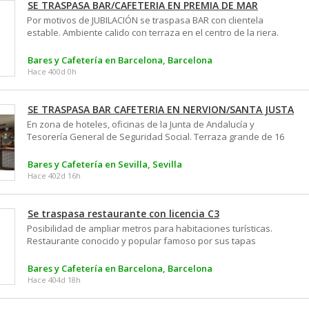
SE TRASPASA BAR/CAFETERIA EN PREMIA DE MAR
Por motivos de JUBILACIÓN se traspasa BAR con clientela
estable. Ambiente calido con terraza en el centro de la riera.
Se entrega tal y como se ve en las fotos. Precio alquiler 629€
Bares y Cafetería en Barcelona, Barcelona
Hace 400d 0h
SE TRASPASA BAR CAFETERIA EN NERVION/SANTA JUSTA
En zona de hoteles, oficinas de la Junta de Andalucía y
Tesorería General de Seguridad Social. Terraza grande de 16
veladores, licencia horario hasta la 1:00, salida de humos,
licencia cocina. Negocio seguro, se traspasa por jubilación.
Bares y Cafetería en Sevilla, Sevilla
SOLO CORREO O WHATSAPP
Hace 402d 16h
Se traspasa restaurante con licencia C3
Posibilidad de ampliar metros para habitaciones turísticas.
Restaurante conocido y popular famoso por sus tapas
Bares y Cafetería en Barcelona, Barcelona
Hace 404d 18h