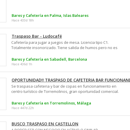
Bares y Cafetería en Palma, Islas Baleares
Hace 433d 18h
Traspaso Bar - Ludocafé
Cafetería para jugar a juegos de mesa. Licencia tipo C1.
Totalmente insonorizado. Tiene salida de humos pero no es
ignifuga. Ideal para bar de copas, degustación, o cafetería sin
cocina. Nevera, botellero, congelador, horno y lavavajillas.
Bares y Cafetería en Sabadell, Barcelona
Valor reforma: 90.000€. Contrato de alquiler faltan 6 años,
Hace 436d 1h
650€⁄mes + IVA + IBI con revalorización del ITP. Solo abrimos 3
tardes a la semana, por otros trabajos y no podemos sacar
partido. Finalmente por incremento de la familia nos vemos
OPORTUNIDAD!! TRASPASO DE CAFETERIA BAR FUNCIONAN
obligados a traspasar. 60K de traspaso con juegos de mesa
Se traspasa cafeteria y bar de copas en funcionamiento en
incluidos. Precio negociable tanto con o sin juegos de mesa.
centro turístico de Torremolinos, gran oportunidad comercial.
Este local está situado en una ubicación estratégica, Dos
plantas y dos terrazas en esquina, cocina equipada con
Bares y Cafetería en Torremolinos, Málaga
horno, microondas, termotanque,2 freezers, tostador de
Hace 447d 22h
bocattas, lavavajillas, 4 neveras (tartas, bebidas(2) y general)
grifo de cerveza, zumera eléctrica, cafetera nueva de cafe
DELTA⁄DISBESA, ambiente acogedor y decorado con buen
BUSCO TRASPASO EN CASTELLON
gusto, salón ppal. amplio y luminoso con tv de 32´, aire