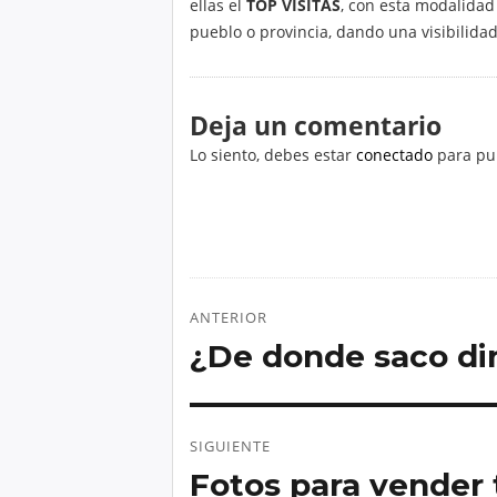
ellas el
TOP VISITAS
, con esta modalidad
pueblo o provincia, dando una visibilida
Deja un comentario
Lo siento, debes estar
conectado
para pub
Navegación
ANTERIOR
de
¿De donde saco di
Entrada
entradas
anterior:
SIGUIENTE
Fotos para vender 
Entrada