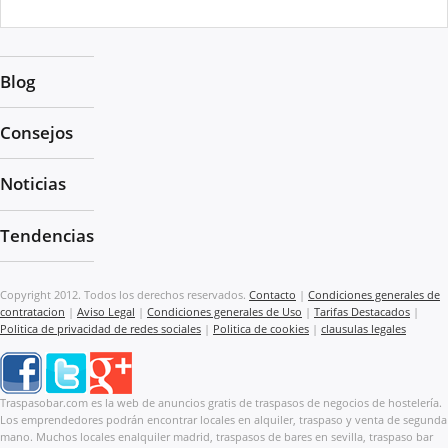
Blog
Consejos
Noticias
Tendencias
Copyright 2012. Todos los derechos reservados.
Contacto
|
Condiciones generales de
contratacion
|
Aviso Legal
|
Condiciones generales de Uso
|
Tarifas Destacados
|
Politica de privacidad de redes sociales
|
Politica de cookies
|
clausulas legales
Traspasobar.com es la web de anuncios gratis de traspasos de negocios de hostelería.
Los emprendedores podrán encontrar locales en alquiler, traspaso y venta de segunda
mano. Muchos locales enalquiler madrid, traspasos de bares en sevilla, traspaso bar