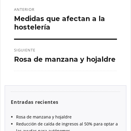
Navegación
ANTERIOR
de
Medidas que afectan a la
Entrada
entradas
anterior:
hostelería
SIGUIENTE
Rosa de manzana y hojaldre
Entrada
siguiente:
Entradas recientes
Rosa de manzana y hojaldre
Reducción de caída de ingresos al 50% para optar a
las ayudas para autónomos