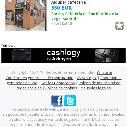
Alquiler cafeteria
550 EUR
Bares y Cafetería en San Martín de la
Vega, Madrid
Hace 982d 12h
Publicidad
Copyright 2012. Todos los derechos reservados.
Contacto
|
Condiciones generales de contratacion
|
Aviso Legal
|
Condiciones
generales de Uso
|
Tarifas Destacados
|
Politica de privacidad de
redes sociales
|
Politica de cookies
|
clausulas legales
Traspasobar.com es la web de anuncios gratis de traspasos de
negocios de hostelería. Los emprendedores podrán encontrar locales
en alquiler, traspaso y venta de segunda mano. Muchos locales
enalquiler madrid, traspasos de bares en sevilla, traspaso bar