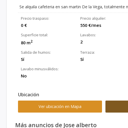
Se alquila cafeteria en san martin De la Vega, totalmente 
Precio traspaso:
Precio alquiler:
0 €
550 €/mes
Superficie total:
Lavabos:
2
2
80 m
Salida de humos:
Terraza:
Sí
Sí
Lavabo minusválidos:
No
Ubicación
Ver ubicación en Mapa
Más anuncios de Jose alberto