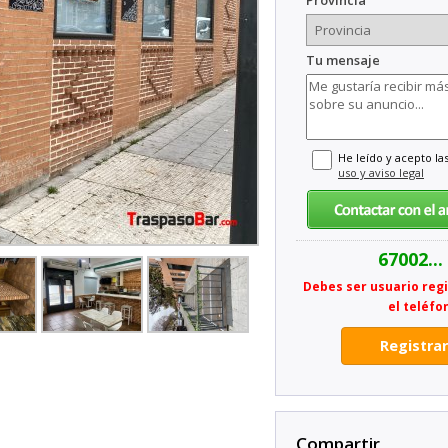
Provincia
Tu mensaje
He leído y acepto la
uso y aviso legal
67002...
Debes ser usuario reg
el teléfo
Registra
Compartir