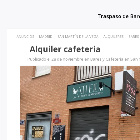
Traspaso de Bar
ANUNCIOS
MADRID
SAN MARTÍN DE LA VEGA
ALQUILERES
BARES 
Alquiler cafeteria
Publicado el 28 de noviembre en Bares y Cafetería en San 