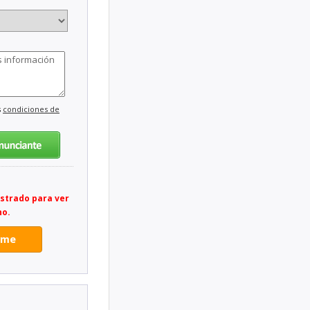
s
condiciones de
istrado para ver
no.
rme