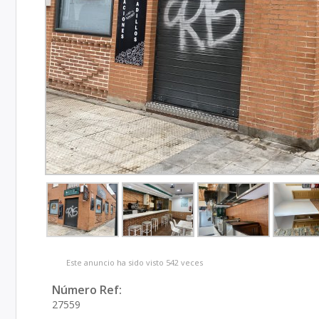
Este anuncio ha sido visto 542 veces
Número Ref:
27559