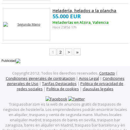
Heladería, helados a la plancha
55.000 EUR
Heladerías en Alzira, Valencia
Hace 2585d 17h
1
2
>
»
Publicidad
Copyright 2012. Todos los derechos reservados.
Contacto
|
Condiciones generales de contratacion
|
Aviso Legal
|
Condiciones
generales de Uso
|
Tarifas Destacados
|
Politica de privacidad de
redes sociales
|
Politica de cookies
|
clausulas legales
Traspasobar.com es la web de anuncios gratis de traspasos de
negocios de hostelería. Los emprendedores podrán encontrar locales
en alquiler, traspaso y venta de segunda mano. Muchos locales
enalquiler madrid, traspasos de bares en sevilla, traspaso bar
zaragoza, bares en alquiler en Madrid, traspaso bar barcelona y en