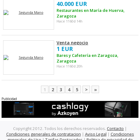
40.000 EUR
Restaurantes en María de Huerva,
Zaragoza
Hace 1160d 14h
Venta negocio
1 EUR
Bares y Cafetería en Zaragoza,
Zaragoza
Hace 1160d 20h
1
2
3
4
5
>
»
Publicidad
Copyright 2012. Todos los derechos reservados.
Contacto
|
Condiciones generales de contratacion
|
Aviso Legal
|
Condiciones
generales de Uso
|
Tarifas Destacados
|
Politica de privacidad de