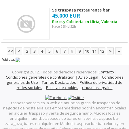
Se traspasa restaurante bar
45.000 EUR
Bares y Cafetería en Llíria, Valencia
Hace 2584d 22h
<<
<
2
3
4
5
6
7
8
9
10
11
12
>
»
Publicidad
Copyright 2012. Todos los derechos reservados.
Contacto
|
Condiciones generales de contratacion
|
Aviso Legal
|
Condiciones
generales de Uso
|
Tarifas Destacados
|
Politica de privacidad de
redes sociales
|
Politica de cookies
|
clausulas legales
Traspasobar.com es la web de anuncios gratis de traspasos de
negocios de hostelería. Los emprendedores podrán encontrar locales
en alquiler, traspaso y venta de segunda mano. Muchos locales
enalquiler madrid, traspasos de bares en sevilla, traspaso bar
zaragoza, bares en alquiler en Madrid, traspaso bar barcelona y en
todas las provincias de españa. Seleccione su provincia en el mapa de