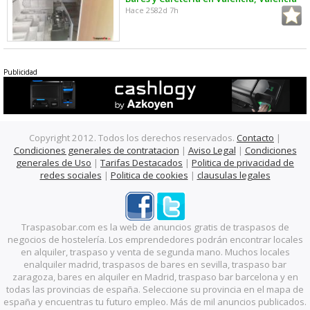
Hace 2582d 7h
Publicidad
Copyright 2012. Todos los derechos reservados.
Contacto
|
Condiciones generales de contratacion
|
Aviso Legal
|
Condiciones
generales de Uso
|
Tarifas Destacados
|
Politica de privacidad de
redes sociales
|
Politica de cookies
|
clausulas legales
Traspasobar.com es la web de anuncios gratis de traspasos de
negocios de hostelería. Los emprendedores podrán encontrar locales
en alquiler, traspaso y venta de segunda mano. Muchos locales
enalquiler madrid, traspasos de bares en sevilla, traspaso bar
zaragoza, bares en alquiler en Madrid, traspaso bar barcelona y en
todas las provincias de españa. Seleccione su provincia en el mapa de
españa y encuentras tu futuro empleo. Más de mil anuncios publicados.