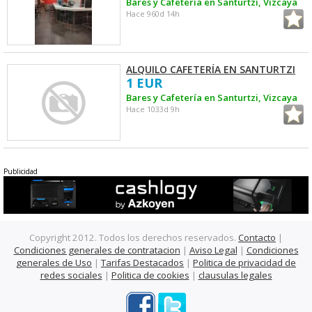
Bares y Cafetería en Santurtzi, Vizcaya
Hace 960d 14h
ALQUILO CAFETERÍA EN SANTURTZI
1 EUR
Bares y Cafetería en Santurtzi, Vizcaya
Hace 1033d 9h
Publicidad
Copyright 2012. Todos los derechos reservados.
Contacto
|
Condiciones generales de contratacion
|
Aviso Legal
|
Condiciones
generales de Uso
|
Tarifas Destacados
|
Politica de privacidad de
redes sociales
|
Politica de cookies
|
clausulas legales