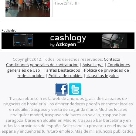
Hace 2847d 1h
Publicidad
Copyright 2012. Todos los derechos reservados.
Contacto
|
Condiciones generales de contratacion
|
Aviso Legal
|
Condiciones
generales de Uso
|
Tarifas Destacados
|
Politica de privacidad de
redes sociales
|
Politica de cookies
|
clausulas legales
Traspasobar.com es la web de anuncios gratis de traspasos de
negocios de hostelería. Los emprendedores podrán encontrar locales
en alquiler, traspaso y venta de segunda mano. Muchos locales
enalquiler madrid, traspasos de bares en sevilla, traspaso bar
zaragoza, bares en alquiler en Madrid, traspaso bar barcelona y en
todas las provincias de españa. Seleccione su provincia en el mapa de
españa y encuentras tu futuro empleo. Más de mil anuncios publicados.