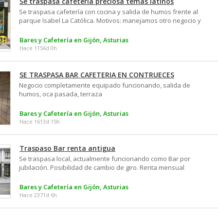
Se traspasa cafetería preciosa temas latinos
capacidad: cerrado fines de semana demanda de comidas
Se traspasa cafetería con cocina y salida de humos frente al
no atendida gran potencial para cenas . Abstenerse curiosos
parque Isabel La Católica. Motivos: manejamos otro negocio y
y agencias
estamos estudiando, es una pena ya que le pusimos muchos
toques especiales. pero no podemos atenderlo
Bares y Cafetería en Gijón, Asturias
correctamente, y nos gustaría que alguien lo cuidase. 2
Hace 1156d 0h
plantas, cocina y bonita barra. Terraza con 3 mesas frente al
parque. Buena clientela, ambiente caribeño, ideal para
continuar con algo latino. se venden muchos cócteles.
SE TRASPASA BAR CAFETERIA EN CONTRUECES
Podemos ayudar con el concepto. Damos también con las
Negocio completamente equipado funcionando, salida de
RRSS, pues tenemos mucha interacción por ahi. Cualquier
humos, oca pasada, terraza
duda podemos ayudar 644800173
Bares y Cafetería en Gijón, Asturias
Hace 1613d 15h
Traspaso Bar renta antigua
Se traspasa local, actualmente funcionando como Bar por
jubilación. Posibilidad de cambio de giro. Renta mensual
durante los próximos 10 años garantizada por ley: 257, 5€ +
IVA Zona muy céntrica. No cuenta con salida de humos bajo la
Bares y Cafetería en Gijón, Asturias
normativa vigente
Hace 2371d 6h