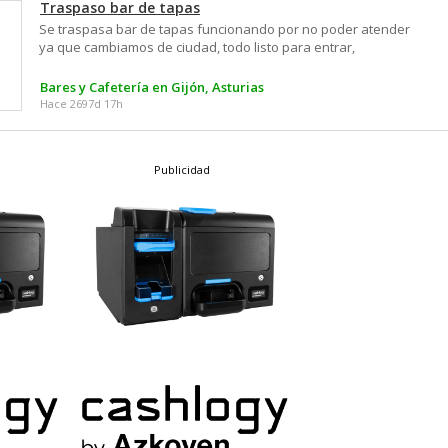
Traspaso bar de tapas
Se traspasa bar de tapas funcionando por no poder atender
ya que cambiamos de ciudad, todo listo para entrar,
facturación demostrable y disponible, servicio a domicilio
implantado con pedidos mínimos garantizados.
Bares y Cafetería en Gijón, Asturias
Hace 2697d 17h
Publicidad