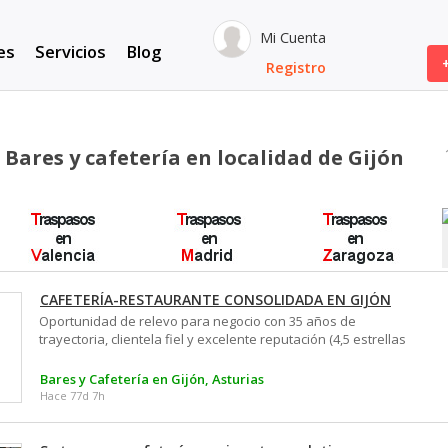
Mi Cuenta
es
Servicios
Blog
Registro
Bares y cafetería en localidad de Gijón
CAFETERÍA-RESTAURANTE CONSOLIDADA EN GIJÓN
Oportunidad de relevo para negocio con 35 años de
trayectoria, clientela fiel y excelente reputación (4,5 estrellas
en Google). Ubicado en una zona estratégica de Gijón,
funcionando actualmente y listo para continuar desde el
Bares y Cafetería en Gijón, Asturias
primer día. Características: 140 m² Aforo interior para 69
Hace 77d 7h
personas Terraza autorizada con 6 mesas Licencia cafetería–
restaurante Salida de humos Todo equipado Sin necesidad
de inversión inmediata Actualmente trabaja por debajo de su