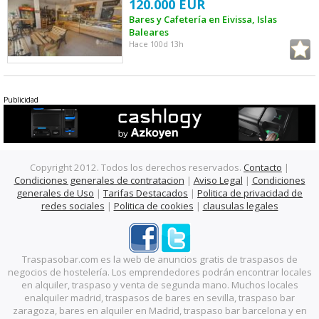
120.000 EUR
Bares y Cafetería en Eivissa, Islas
Baleares
Hace 100d 13h
Publicidad
Copyright 2012. Todos los derechos reservados.
Contacto
|
Condiciones generales de contratacion
|
Aviso Legal
|
Condiciones
generales de Uso
|
Tarifas Destacados
|
Politica de privacidad de
redes sociales
|
Politica de cookies
|
clausulas legales
Traspasobar.com es la web de anuncios gratis de traspasos de
negocios de hostelería. Los emprendedores podrán encontrar locales
en alquiler, traspaso y venta de segunda mano. Muchos locales
enalquiler madrid, traspasos de bares en sevilla, traspaso bar
zaragoza, bares en alquiler en Madrid, traspaso bar barcelona y en