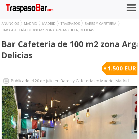
ANUNCIOS
MADRID
MADRID
TRASPASOS
BARES Y CAFETERÍA
BAR CAFETERÍA DE 100 M2 ZONA ARGANZUELA, DELICIAS
Bar Cafetería de 100 m2 zona Arg
Delicias
1.500 EUR
Publicado el 20 de julio en Bares y Cafetería en Madrid, Madrid