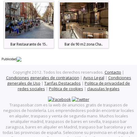
Bar Restaurante de 15..
Bar de 90 m2 zona Cha..
Publicidad
Copyright 2012. Todos los derechos reservados.
Contacto
|
Condiciones generales de contratacion
|
Aviso Legal
|
Condiciones
generales de Uso
|
Tarifas Destacados
|
Politica de privacidad de
redes sociales
|
Politica de cookies
|
clausulas legales
Bar de 90 m2 zona Mo..
Bar 80 m2 zona Tetuá..
Traspasobar.com es la web de anuncios gratis de traspasos de
negocios de hostelería. Los emprendedores podrán encontrar locales
en alquiler, traspaso y venta de segunda mano. Muchos locales
enalquiler madrid, traspasos de bares en sevilla, traspaso bar
zaragoza, bares en alquiler en Madrid, traspaso bar barcelona y en
todas las provincias de españa. Seleccione su provincia en el mapa de