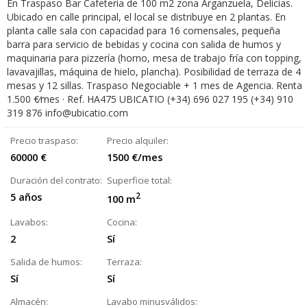
En Traspaso Bar Cafetería de 100 m2 zona Arganzuela, Delicias.
Ubicado en calle principal, el local se distribuye en 2 plantas. En
planta calle sala con capacidad para 16 comensales, pequeña
barra para servicio de bebidas y cocina con salida de humos y
maquinaria para pizzería (horno, mesa de trabajo fría con topping,
lavavajillas, máquina de hielo, plancha). Posibilidad de terraza de 4
mesas y 12 sillas. Traspaso Negociable + 1 mes de Agencia. Renta
1.500 €⁄mes · Ref. HA475 UBICATIO (+34) 696 027 195 (+34) 910
319 876 info@ubicatio.com
Precio traspaso:
Precio alquiler:
60000 €
1500 €/mes
Duración del contrato:
Superficie total:
5 años
2
100 m
Lavabos:
Cocina:
2
Sí
Salida de humos:
Terraza:
Sí
Sí
Almacén:
Lavabo minusválidos: