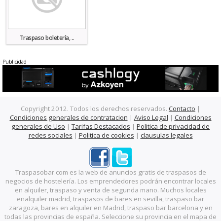
Traspaso boletería, ..
Publicidad
Copyright 2012. Todos los derechos reservados.
Contacto
|
Condiciones generales de contratacion
|
Aviso Legal
|
Condiciones
generales de Uso
|
Tarifas Destacados
|
Politica de privacidad de
redes sociales
|
Politica de cookies
|
clausulas legales
Traspasobar.com es la web de anuncios gratis de traspasos de
negocios de hostelería. Los emprendedores podrán encontrar locales
en alquiler, traspaso y venta de segunda mano. Muchos locales
enalquiler madrid, traspasos de bares en sevilla, traspaso bar
zaragoza, bares en alquiler en Madrid, traspaso bar barcelona y en
todas las provincias de españa. Seleccione su provincia en el mapa de