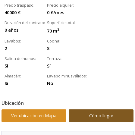
Precio traspaso:
Precio alquiler:
40000 €
0 €/mes
Duración del contrato:
Superficie total:
0 años
2
70 m
Lavabos:
Cocina:
2
Sí
Salida de humos:
Terraza:
Sí
Sí
Almacén:
Lavabo minusválidos:
Sí
No
Ubicación
Ver ubicación en Mapa
Cómo llegar