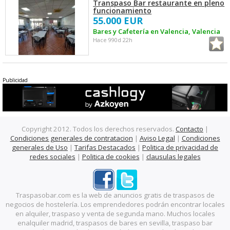
Transpaso Bar restaurante en pleno
funcionamiento
55.000 EUR
Bares y Cafetería en Valencia, Valencia
Hace 990d 22h
Publicidad
Copyright 2012. Todos los derechos reservados.
Contacto
|
Condiciones generales de contratacion
|
Aviso Legal
|
Condiciones
generales de Uso
|
Tarifas Destacados
|
Politica de privacidad de
redes sociales
|
Politica de cookies
|
clausulas legales
Traspasobar.com es la web de anuncios gratis de traspasos de
negocios de hostelería. Los emprendedores podrán encontrar locales
en alquiler, traspaso y venta de segunda mano. Muchos locales
enalquiler madrid, traspasos de bares en sevilla, traspaso bar