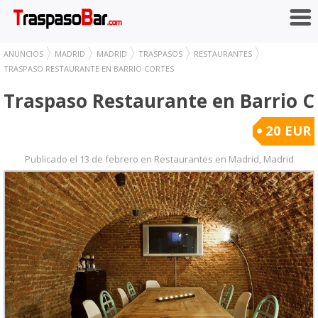
ANUNCIOS
MADRID
MADRID
TRASPASOS
RESTAURANTES
TRASPASO RESTAURANTE EN BARRIO CORTES
Traspaso Restaurante en Barrio C
20 EUR
Publicado el 13 de febrero en Restaurantes en Madrid, Madrid