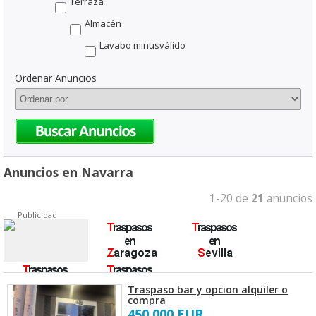
Terraza
Almacén
Lavabo minusválido
Ordenar Anuncios
Anuncios en Navarra
1-20 de
21
anuncios
Publicidad
Traspaso bar y opcion alquiler o
compra
450.000 EUR