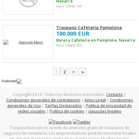
Navarra
Hace 2594d 19h
Traspaso Cafetería Pamplona
100.000 EUR
Bares y Cafetería en Pamplona, Navarra
Hace 2668d 20h
1
2
>
»
Publicidad
Copyright 2012. Todos los derechos reservados.
Contacto
|
Condiciones generales de contratacion
|
Aviso Legal
|
Condiciones
generales de Uso
|
Tarifas Destacados
|
Politica de privacidad de
redes sociales
|
Politica de cookies
|
clausulas legales
Traspasobar.com es la web de anuncios gratis de traspasos de
negocios de hostelería. Los emprendedores podrán encontrar locales
en alquiler, traspaso y venta de segunda mano. Muchos locales