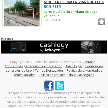
ALQUILER DE BAR EN VIANA DE CEGA
800 EUR
Bares y Cafetería en Viana de Cega,
Valladolid
Hace 793d 3h
Publicidad
Copyright 2012. Todos los derechos reservados.
Contacto
|
Condiciones generales de contratacion
|
Aviso Legal
|
Condiciones
generales de Uso
|
Tarifas Destacados
|
Politica de privacidad de
redes sociales
|
Politica de cookies
|
clausulas legales
Traspasobar.com es la web de anuncios gratis de traspasos de
negocios de hostelería. Los emprendedores podrán encontrar locales
en alquiler, traspaso y venta de segunda mano. Muchos locales
enalquiler madrid, traspasos de bares en sevilla, traspaso bar